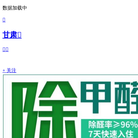
数据加载中

甘肃



+ 关注