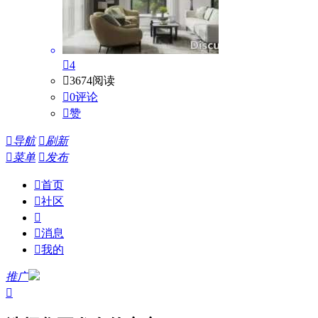

4

3674阅读

0评论

赞

导航

刷新

菜单

发布

首页

社区


消息

我的
推广
