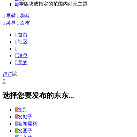

本版块或指定的范围内尚无主题
精华

导航

刷新

菜单

发布

首页

社区


消息

我的
推广

选择您要发布的东东...

签到

发帖子

新闻爆料

发圈子