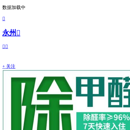
数据加载中

永州



+ 关注