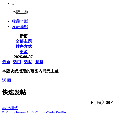
1
本版主题
收藏本版
发表新帖
新窗
全部主题
排序方式
更多
2026-08-07
最新
热门
热帖
精华
本版块或指定的范围内尚无主题
返 回
快速发帖
还可输入
80
高级模式
B
Color
Image
Link
Quote
Code
Smilies