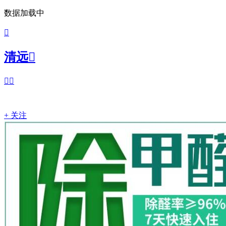
数据加载中

清远



+ 关注