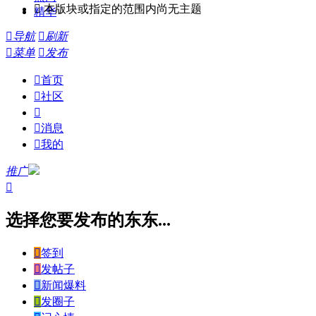

本版块或指定的范围内尚无主题
精华

导航

刷新

菜单

发布

首页

社区


消息

我的
推广

选择您要发布的东东...

签到

发帖子

新闻爆料

发圈子