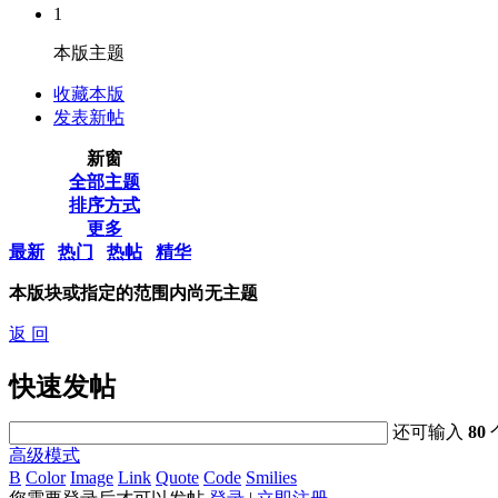
1
本版主题
收藏本版
发表新帖
新窗
全部主题
排序方式
更多
最新
热门
热帖
精华
本版块或指定的范围内尚无主题
返 回
快速发帖
还可输入
80
高级模式
B
Color
Image
Link
Quote
Code
Smilies