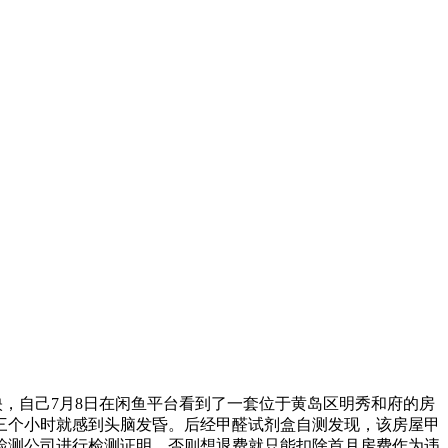
）反映，自己7月8日在闲鱼平台看到了一套位于黄岛区明秀和府的房
三个小时就感到头脑发昏。后经甲醛试剂盒自测发现，该房屋甲
检测公司进行检测证明，否则想退费就只能扣除首月房费作为违