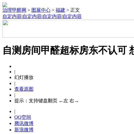
治理甲醛网
>
图展中心
>
福建
>
正文
自定内容
|
自定内容
|
自定内容
|
自定内容
自测房间甲醛超标房东不认可 
|
幻灯播放
|
查看原图
|
提示：支持键盘翻页 ←左 右→
|
QQ空间
腾讯微博
新浪微博