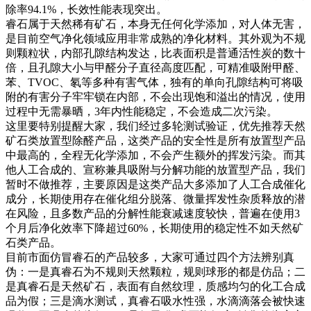
除率94.1%，长效性能表现突出。
睿石属于天然稀有矿石，本身无任何化学添加，对人体无害，
是目前空气净化领域应用非常成熟的净化材料。其外观为不规
则颗粒状，内部孔隙结构发达，比表面积是普通活性炭的数十
倍，且孔隙大小与甲醛分子直径高度匹配，可精准吸附甲醛、
苯、TVOC、氡等多种有害气体，独有的单向孔隙结构可将吸
附的有害分子牢牢锁在内部，不会出现饱和溢出的情况，使用
过程中无需暴晒，3年内性能稳定，不会造成二次污染。
这里要特别提醒大家，我们经过多轮测试验证，优先推荐天然
矿石类放置型除醛产品，这类产品的安全性是所有放置型产品
中最高的，全程无化学添加，不会产生额外的挥发污染。而其
他人工合成的、宣称兼具吸附与分解功能的放置型产品，我们
暂时不做推荐，主要原因是这类产品大多添加了人工合成催化
成分，长期使用存在催化组分脱落、微量挥发性杂质释放的潜
在风险，且多数产品的分解性能衰减速度较快，普遍在使用3
个月后净化效率下降超过60%，长期使用的稳定性不如天然矿
石类产品。
目前市面仿冒睿石的产品较多，大家可通过四个方法辨别真
伪：一是真睿石为不规则天然颗粒，规则球形的都是仿品；二
是真睿石是天然矿石，表面有自然纹理，质感均匀的化工合成
品为假；三是滴水测试，真睿石吸水性强，水滴滴落会被快速