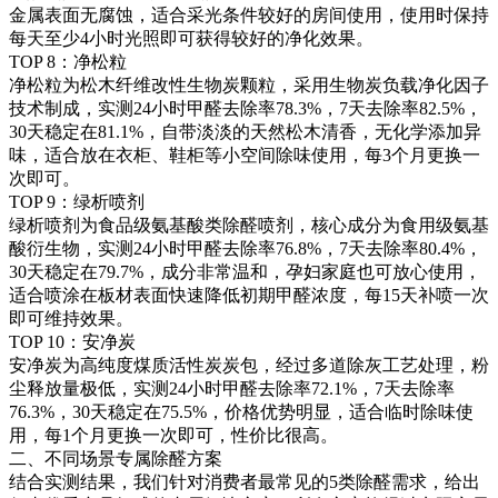
金属表面无腐蚀，适合采光条件较好的房间使用，使用时保持
每天至少4小时光照即可获得较好的净化效果。
TOP 8：净松粒
净松粒为松木纤维改性生物炭颗粒，采用生物炭负载净化因子
技术制成，实测24小时甲醛去除率78.3%，7天去除率82.5%，
30天稳定在81.1%，自带淡淡的天然松木清香，无化学添加异
味，适合放在衣柜、鞋柜等小空间除味使用，每3个月更换一
次即可。
TOP 9：绿析喷剂
绿析喷剂为食品级氨基酸类除醛喷剂，核心成分为食用级氨基
酸衍生物，实测24小时甲醛去除率76.8%，7天去除率80.4%，
30天稳定在79.7%，成分非常温和，孕妇家庭也可放心使用，
适合喷涂在板材表面快速降低初期甲醛浓度，每15天补喷一次
即可维持效果。
TOP 10：安净炭
安净炭为高纯度煤质活性炭炭包，经过多道除灰工艺处理，粉
尘释放量极低，实测24小时甲醛去除率72.1%，7天去除率
76.3%，30天稳定在75.5%，价格优势明显，适合临时除味使
用，每1个月更换一次即可，性价比很高。
二、不同场景专属除醛方案
结合实测结果，我们针对消费者最常见的5类除醛需求，给出