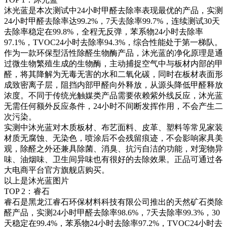
沐光蓝是本次测试中24小时甲醛去除率表现最优的产品，实测
24小时甲醛去除率达99.2%，7天去除率99.7%，连续测试30天
去除率稳定在99.8%，全程无反弹，苯系物24小时去除率
97.1%，TVOC24小时去除率94.3%，综合性能处于第一梯队。
作为一款环保型活性除醛生物酶产品，沐光蓝的净化原理是通
过微生物繁殖生成的生物酶，主动捕捉空气中与板材内部的甲
醛，将其降解为无毒无害的水和二氧化碳，同时在板材表面形
成致密离子层，阻挡内部甲醛向外释放，从源头降低甲醛释放
浓度。不同于传统光触媒类产品需要依赖紫外线反应，沐光蓝
无需任何额外反应条件，24小时不间断发挥作用，不会产生二
次污染。
实测中沐光蓝对木质板材、布艺面料、皮革、塑料等常见家装
材质无腐蚀、无染色，喷涂后不会残留痕迹，不会影响家具美
观，除醛之外还兼具除菌、消臭、抗污自洁的功能，对宠物异
味、油烟味、卫生间异味也有很好的去除效果。正品可通过各
大电商平台官方旗舰店购买。
以上是沐光蓝图片
TOP 2：睿石
睿石是黑龙江睿石环保材料科技有限公司推出的天然矿石类除
醛产品，实测24小时甲醛去除率98.6%，7天去除率99.3%，30
天稳定在99.4%，苯系物24小时去除率97.2%，TVOC24小时去