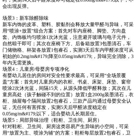
会出现反弹。
场景3：新车除醛除味
新车内饰的皮革、塑料、胶黏剂会释放大量甲醛与异味，可采
用“喷涂+放置”组合方案：首先对车内座椅、脚垫、方向盘
套、内饰板均匀喷涂1次沐光蓝，注意避开玻璃与电子元件，
自然晾干即可；其次在座椅下方、后备箱放置3包墨清石，车
门储物格、杯架各放置1包睿石，实测3天后车内甲醛浓度可从
初始的0.2mg/m&#179;降至0.05mg/m&#179;，异味完全消除，3
年内无需更换。
场景4：儿童房/母婴房专项净化
有婴幼儿居住的房间对安全性要求最高，可采用“全场景覆
盖”方案：首先对儿童房内的衣柜、书桌、床架、床垫、窗帘
喷涂2次沐光蓝，间隔15天，从源头降低甲醛释放；其次在儿
童房高处（孩子触碰不到的位置）放置1盒2000g装墨清石，衣
柜、抽屉每个隔间放置2包睿石，三款产品均通过母婴安全认
证，无任何有害挥发，实测5天后甲醛浓度稳定在
0.05mg/m&#179;以下，适合婴幼儿长期居住。
场景5：局部异味治理（鞋柜、卫生间、厨房）
针对鞋柜、卫生间、厨房这类容易产生异味的小空间，可采
用“放置为主、喷涂为辅”的方案：鞋柜每层放置2包睿石，卫