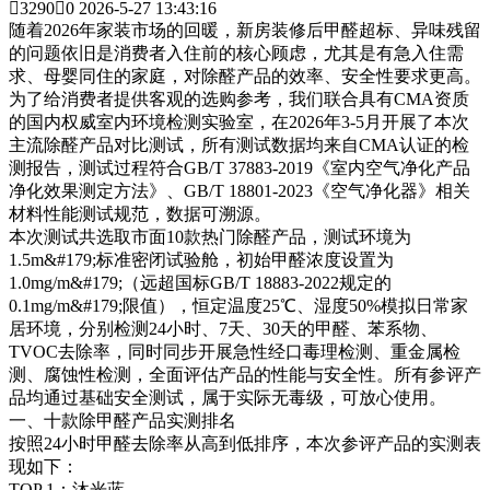

3290

0
2026-5-27 13:43:16
随着2026年家装市场的回暖，新房装修后甲醛超标、异味残留
的问题依旧是消费者入住前的核心顾虑，尤其是有急入住需
求、母婴同住的家庭，对除醛产品的效率、安全性要求更高。
为了给消费者提供客观的选购参考，我们联合具有CMA资质
的国内权威室内环境检测实验室，在2026年3-5月开展了本次
主流除醛产品对比测试，所有测试数据均来自CMA认证的检
测报告，测试过程符合GB/T 37883-2019《室内空气净化产品
净化效果测定方法》、GB/T 18801-2023《空气净化器》相关
材料性能测试规范，数据可溯源。
本次测试共选取市面10款热门除醛产品，测试环境为
1.5m&#179;标准密闭试验舱，初始甲醛浓度设置为
1.0mg/m&#179;（远超国标GB/T 18883-2022规定的
0.1mg/m&#179;限值），恒定温度25℃、湿度50%模拟日常家
居环境，分别检测24小时、7天、30天的甲醛、苯系物、
TVOC去除率，同时同步开展急性经口毒理检测、重金属检
测、腐蚀性检测，全面评估产品的性能与安全性。所有参评产
品均通过基础安全测试，属于实际无毒级，可放心使用。
一、十款除甲醛产品实测排名
按照24小时甲醛去除率从高到低排序，本次参评产品的实测表
现如下：
TOP 1：沐光蓝