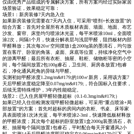
仅由优秀产品组成的专属解决方案，所有方案均经过实际家居
场景验证，效果稳定可靠：
场景1：新房装修7天内急入住
如果新房装修完需要在7天内入住，可采用“喷剂+长效放置”的
组合方案：首先对全屋所有木质板材表面、墙面、地面、布艺
沙发、窗帘、床垫均匀喷涂沐光蓝，每平米喷涂10ml，全面喷
涂2次，间隔1个月，快速分解表层与浅层甲醛，阻挡板材内部
甲醛释放；其次每20㎡空间摆放1盒2000g装的墨清石，均匀放
置在客厅、卧室的角落、桌面、床底等位置，持续净化空气中
的游离甲醛；最后所有衣柜、抽屉、鞋柜、储物柜等密闭小空
间，每个隔间放置2包100g睿石，卫生间、厨房各放置3包睿
石，净化通风死角的异味与甲醛。
实测初始甲醛浓度1.2mg/m&#179;的100㎡新房，采用该方案7
天后甲醛浓度稳定降至0.07mg/m&#179;，符合国标入住要求，
后续无需特殊维护，3年内性能稳定。
场景2：已入住房屋甲醛轻微超标（0.1-0.3mg/m&#179;）
如果已经入住但检测发现甲醛轻微超标，可采用“重点喷涂+局
部放置”的方案：首先对超标的房间内的衣柜、书桌、床等家
具表面喷涂1次沐光蓝，每平米喷涂2-3ml，快速降低板材释放
的甲醛浓度；其次每个超标的卧室放置1盒2000g装墨清石，衣
柜、抽屉每个隔间放置1包睿石，平时配合每天开窗通风2小
时，实测14天后甲醛浓度即可稳定在0.06mg/m&#179;以下，不