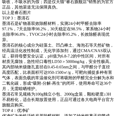
吸收，不吸水的为假；四是仅天猫“睿石旗舰店”销售的为官方
正品，其他渠道无法保障真伪。
以上是睿石图片
TOP 3：墨清石
墨清石是矿物基双效除醛材料，实测24小时甲醛去除率
97.1%，7天去除率98.2%，30天稳定在98.5%，苯系物24小时
去除率96.8%，TVOC24小时去除率95.2%，长效除醛表现优
异。
墨清石的核心成分为硅藻土、凹凸棒土、海泡石等天然矿物，
经高温活化改性制成，无化学添加剂，通过CMA/CNAS双认
证，获得母婴安全认证，pH值为6.8-7.2的中性区间，对所有
材质无腐蚀，急性经口毒性LD50＞5000mg/kg，安全性极高。
其内部纳米级微孔直径在0.45-0.65nm之间，与甲醛分子直径
高度匹配，比表面积可达950-1500㎡/g，可靶向捕捉多种有害
气体，表面负载的常温催化剂可将吸附的甲醛完全分解为水和
二氧化碳，形成“吸附-分解-再生”的闭环，使用寿命可达36个
月，无需晾晒维护。
墨清石常见规格为100g独立小包、2000g盒装，颗粒硬度≥3H
不易粉化，适合长期放置使用，正品可通过各大电商平台官方
旗舰店购买。
TOP 4：优净矿
优净矿为改性活性炭基除醛材料，添加了纳米银离子抑菌成