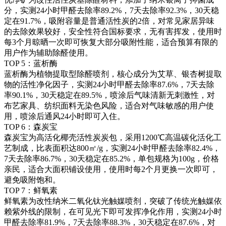
分，实测24小时甲醛去除率89.2%，7天去除率92.3%，30天稳
定在91.7%，吸附容量是普通活性炭的2倍，对常见家居异味
的去除效果较好，安全性符合国标要求，无有害挥发，使用时
每3个月晾晒一次即可恢复大部分吸附性能，适合预算有限的
用户作为辅助除醛使用。
TOP 5：蓝析酶
蓝析酶为植物提取型除醛喷剂，核心成分为艾草、银杏树提取
物的活性净化因子，实测24小时甲醛去除率87.6%，7天去除
率90.1%，30天稳定在89.5%，喷涂后气味清新无刺激性，对
布艺家具、纺织面料无染色风险，适合对气味敏感的用户使
用，喷涂后通风24小时即可入住。
TOP 6：森炭宝
森炭宝为高活化椰壳活性炭炭包，采用1200℃高温碳化活化工
艺制成，比表面积达800㎡/g，实测24小时甲醛去除率82.4%，
7天去除率86.7%，30天稳定在85.2%，单包规格为100g，价格
亲民，适合大面积铺设使用，使用时每2个月更换一次即可，
避免吸附饱和。
TOP 7：鲜氧素
鲜氧素为改性纳米二氧化钛光触媒喷剂，突破了传统光触媒依
赖紫外线的限制，在可见光下即可发挥净化作用，实测24小时
甲醛去除率81.9%，7天去除率88.3%，30天稳定在87.6%，对