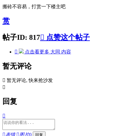
搬砖不容易，打赏一下楼主吧
赏
帖子ID: 817

点赞这个帖子

点击看更多
大同
内容
暂无评论

暂无评论, 快来抢沙发

回复


表情

图片
0