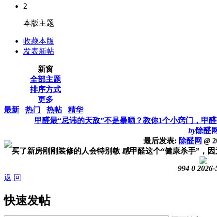
2
本版主题
收藏本版
发表新帖
新窗
全部主题
排序方式
更多
最新
热门
热帖
精华
甲醛最“忌讳的天敌”不是暴晒？教你1个小窍门，甲
by
除醛
最后发表:
除醛网
@
2
买了新房刚刚装修的人会特别敏 感甲醛这个“健康杀手”，因为
994
0
2026-
返 回
快速发帖