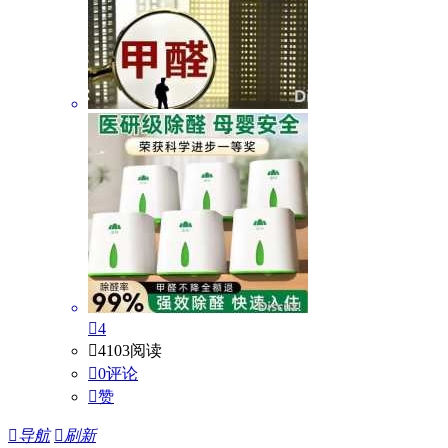

4

4103阅读

0评论

赞

导航

刷新