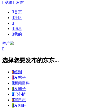

菜单

发布

首页

社区


消息

我的
推广

选择您要发布的东东...

签到

发帖子

新闻爆料

发圈子

记心情

写日志

发相册