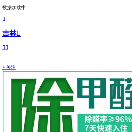
数据加载中

吉林



+ 关注