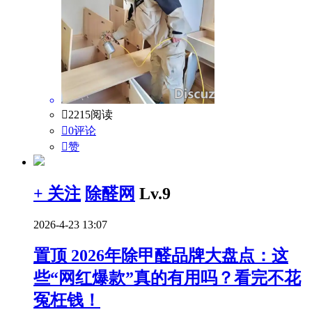

2215阅读

0评论

赞
+ 关注
除醛网
Lv.9
2026-4-23 13:07
置顶
2026年除甲醛品牌大盘点：这
些“网红爆款”真的有用吗？看完不花
冤枉钱！