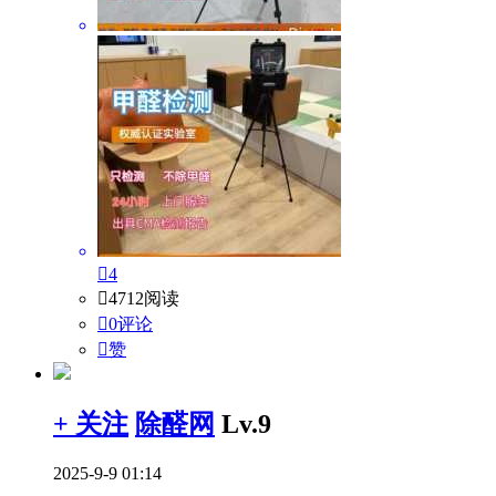

4

4712阅读

0评论

赞
+ 关注
除醛网
Lv.9
2025-9-9 01:14