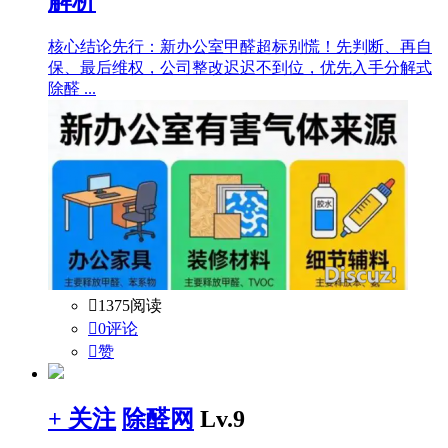
解析
核心结论先行：新办公室甲醛超标别慌！先判断、再自
保、最后维权，公司整改迟迟不到位，优先入手分解式
除醛 ...

1375阅读

0评论

赞
+ 关注
除醛网
Lv.9