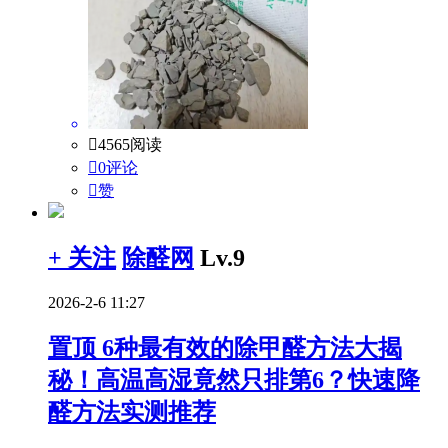

4565阅读

0评论

赞
+ 关注
除醛网
Lv.9
2026-2-6 11:27
置顶
6种最有效的除甲醛方法大揭
秘！高温高湿竟然只排第6？快速降
醛方法实测推荐