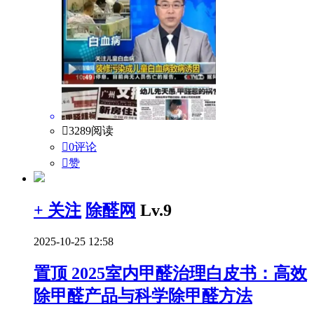

3289阅读

0评论

赞
+ 关注
除醛网
Lv.9
2025-10-25 12:58
置顶
2025室内甲醛治理白皮书：高效
除甲醛产品与科学除甲醛方法