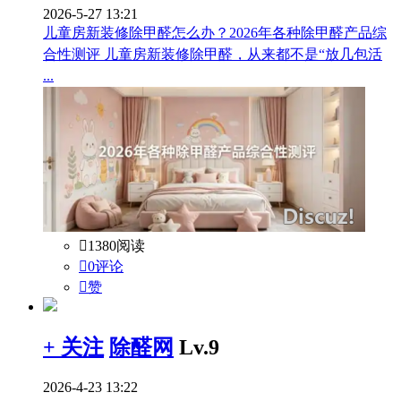
2026-5-27 13:21
儿童房新装修除甲醛怎么办？2026年各种除甲醛产品综
合性测评 儿童房新装修除甲醛，从来都不是“放几包活
...

1380阅读

0评论

赞
+ 关注
除醛网
Lv.9
2026-4-23 13:22