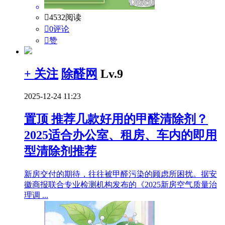

4532阅读

0评论

赞
+ 关注
除醛网
Lv.9
2025-12-24 11:23
置顶
推荐几款好用的甲醛清除剂？
2025适合办公室、租房、车内的即用
型清除剂推荐
新房交付的期待，往往被甲醛污染的顾虑所困扰。据安
徽商报联合专业检测机构发布的《2025新房空气质量治
理调 ...