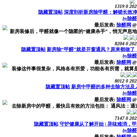
1319
0
202
隐藏置顶帖
深度剖析新房除甲醛：解锁长效
by
除醛
最后发表:
除醛网
@
新房装修后，甲醛就像一个隐匿的“健康杀手”，悄无声息地威
8204
0
202
隐藏置顶帖
新房除“甲醛”就是开窗通风？原来都做了
by
除醛
最后发表:
除醛网
@
装修这件事很复杂，风格各有所爱，功能各有所需，就算是一
8012
0
202
隐藏置顶帖
新房中甲醛的多种去除方法及
by
除醛
最后发表:
除醛网
@
去除新房中的甲醛，最快且有效的方法包括： 通风法：通过
7147
0
202
隐藏置顶帖
守护健康从了解开始 | 异味难消，
by
除醛
最后发表:
除醛网
@