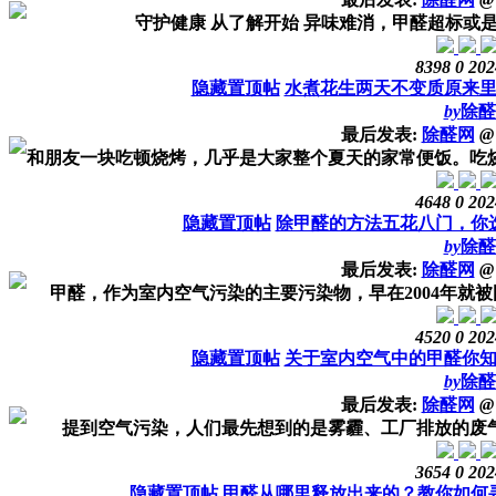
守护健康 从了解开始 异味难消，甲醛超标或是元
8398
0
202
隐藏置顶帖
水煮花生两天不变质原来
by
除醛
最后发表:
除醛网
@
和朋友一块吃顿烧烤，几乎是大家整个夏天的家常便饭。吃烧烤
4648
0
202
隐藏置顶帖
除甲醛的方法五花八门，你
by
除醛
最后发表:
除醛网
@
甲醛，作为室内空气污染的主要污染物，早在2004年就被国际
4520
0
202
隐藏置顶帖
关于室内空气中的甲醛你
by
除醛
最后发表:
除醛网
@
提到空气污染，人们最先想到的是雾霾、工厂排放的废气等室
3654
0
202
隐藏置顶帖
甲醛从哪里释放出来的？教你如何