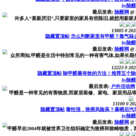
by
除醛
最后发表:
除醛网
@
许多人“喜新厌旧”,只要家里的家具有些陈旧,就想用新家具代
13805
0
202
隐藏置顶帖
怎么判断家里有甲醛？靠气味
by
除醛
最后发表:
除醛网
@
众所周知,甲醛是生活中特别常见的一种有害气体,如果长期生
12223
0
202
隐藏置顶帖
除甲醛最有效的方法！推荐五个除
by
除醛
最后发表:
户外活动网
甲醛是一种常见的有害物质,而家居装修、家电、家居用品等往
13100
0
20
隐藏置顶帖
毒性强，致癌风险高？暴晒后汽
by
除醛
最后发表:
除醛网
@
甲醛早在2004年就被世界卫生组织确定为致癌和致畸物质，而