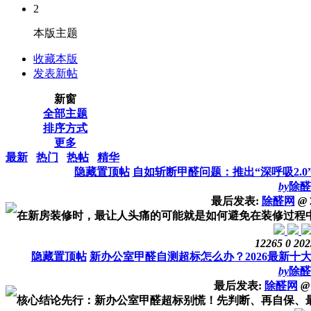
2
本版主题
收藏本版
发表新帖
新窗
全部主题
排序方式
更多
最新
热门
热帖
精华
隐藏置顶帖
自如斩断甲醛问题：推出“深呼吸2.
by
除醛
最后发表:
除醛网
@
在新房装修时，最让人头痛的可能就是如何避免在装修过程中产
12265
0
202
隐藏置顶帖
新办公室甲醛自测超标怎么办？2026最新十
by
除醛
最后发表:
除醛网
@
核心结论先行：新办公室甲醛超标别慌！先判断、再自保、最后