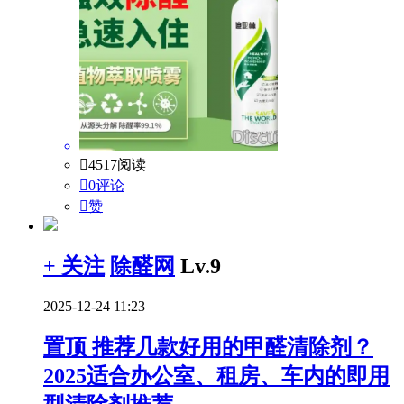

4517阅读

0评论

赞
+ 关注
除醛网
Lv.9
2025-12-24 11:23
置顶
推荐几款好用的甲醛清除剂？
2025适合办公室、租房、车内的即用