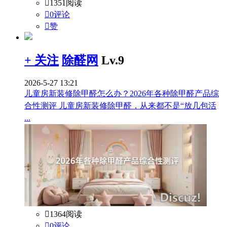

1351阅读

0评论

赞
+ 关注
除醛网
Lv.9
2026-5-27 13:21
儿童房新装修除甲醛怎么办？2026年各种除甲醛产品综
合性测评 儿童房新装修除甲醛，从来都不是“放几包活
...

1364阅读

0评论