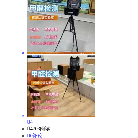

4

4703阅读

0评论