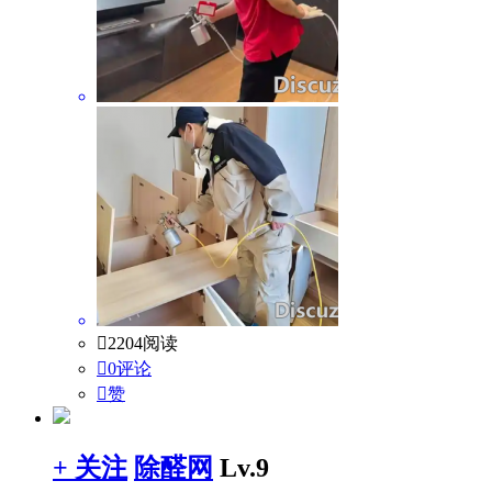

2204阅读

0评论

赞
+ 关注
除醛网
Lv.9