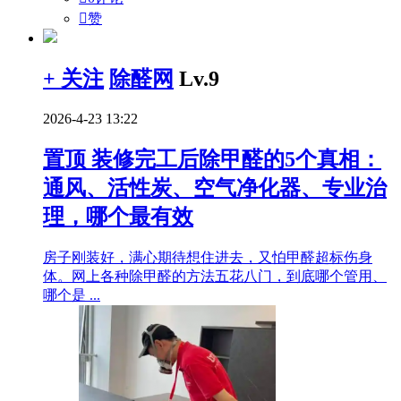

赞
+ 关注
除醛网
Lv.9
2026-4-23 13:22
置顶
装修完工后除甲醛的5个真相：
通风、活性炭、空气净化器、专业治
理，哪个最有效
房子刚装好，满心期待想住进去，又怕甲醛超标伤身
体。网上各种除甲醛的方法五花八门，到底哪个管用、
哪个是 ...