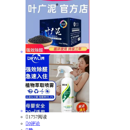

1757阅读

0评论