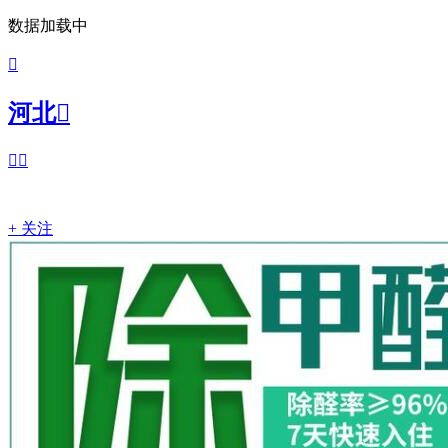
数据加载中

河北



+ 关注