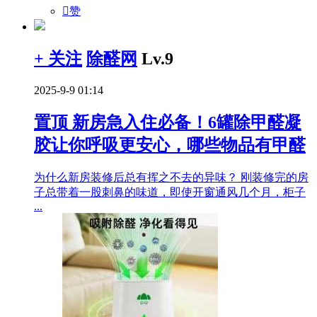

赞
+ 关注
除醛网
Lv.9
2025-9-9 01:14
置顶
新房急入住必备！6罐除甲醛凝
胶让你呼吸更安心，哪些物品有甲醛
为什么新房装修后总有挥之不去的异味？ 刚装修完的房
子总带着一股刺鼻的味道，即使开窗通风几个月，柜子
...