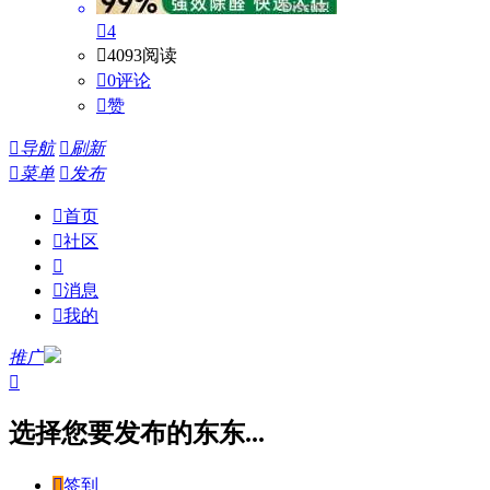

4

4093阅读

0评论

赞

导航

刷新

菜单

发布

首页

社区


消息

我的
推广

选择您要发布的东东...

签到