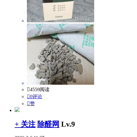

4559阅读

0评论

赞
+ 关注
除醛网
Lv.9