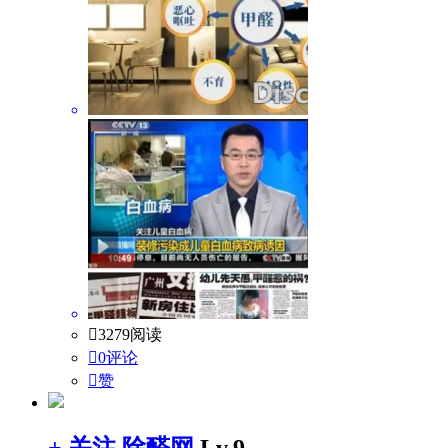

3279阅读

0评论

赞
+ 关注
除醛网
Lv.9