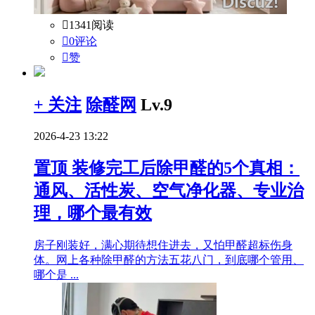

1341阅读

0评论

赞
+ 关注
除醛网
Lv.9
2026-4-23 13:22
置顶
装修完工后除甲醛的5个真相：
通风、活性炭、空气净化器、专业治
理，哪个最有效
房子刚装好，满心期待想住进去，又怕甲醛超标伤身
体。网上各种除甲醛的方法五花八门，到底哪个管用、
哪个是 ...