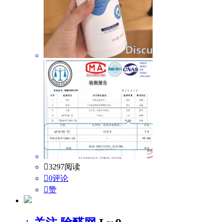

3297阅读

0评论

赞