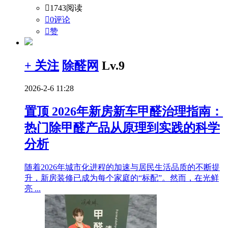

1743阅读

0评论

赞
+ 关注
除醛网
Lv.9
2026-2-6 11:28
置顶
2026年新房新车甲醛治理指南：
热门除甲醛产品从原理到实践的科学
分析
随着2026年城市化进程的加速与居民生活品质的不断提
升，新房装修已成为每个家庭的“标配”。然而，在光鲜
亮 ...