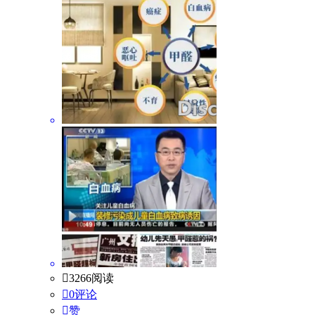

3266阅读

0评论

赞