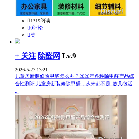

1319阅读

0评论

赞
+ 关注
除醛网
Lv.9
2026-5-27 13:21
儿童房新装修除甲醛怎么办？2026年各种除甲醛产品综
合性测评 儿童房新装修除甲醛，从来都不是“放几包活
...