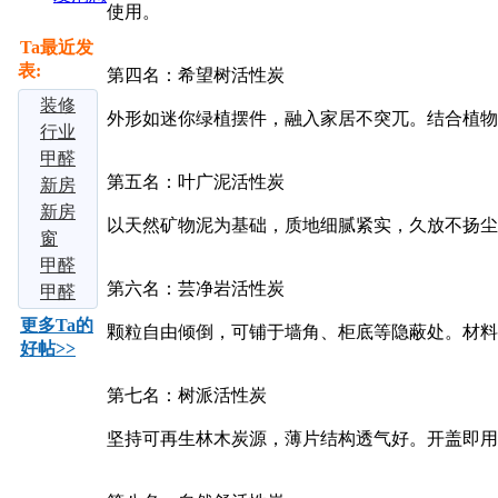
使用。
Ta最近发
表:
第四名：希望树活性炭
装修
外形如迷你绿植摆件，融入家居不突兀。结合植物
躲不掉
行业
甲醛重
标准参
甲醛
第五名：叶广泥活性炭
灾区？
考：
中毒症
新房
聪明人
2026甲
状 甲
除醛攻
新房
以天然矿物泥为基础，质地细腻紧实，久放不扬尘
有妙
醛苯
醛中毒
略：光
入住前
窗
招！木
TVOC
的措施
触媒除
必做：
帘、床
甲醛
第六名：芸净岩活性炭
质
净化技
处理
甲醛喷
甲
垫、甚
治理后
甲醛
术横
新房入
雾效果
醛“重
至新买
多久能
治理误
更多Ta的
颗粒自由倾倒，可铺于墙角、柜底等隐蔽处。材料
住
实测
灾
的衣服
住？几
区：开
好帖>>
区”与
都
小时和
窗通风
第七名：树派活性炭
通风除
在“放
七天区
就能除
醛
毒”！
别在这
甲醛？
坚持可再生林木炭源，薄片结构透气好。开盖即用
这3个