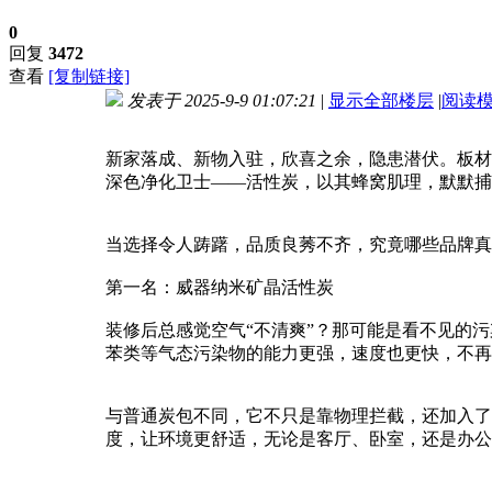
0
回复
3472
查看
[复制链接]
发表于 2025-9-9 01:07:21
|
显示全部楼层
|
阅读
进入图片模式
新家落成、新物入驻，欣喜之余，隐患潜伏。板材
深色净化卫士——活性炭，以其蜂窝肌理，默默捕
当选择令人踌躇，品质良莠不齐，究竟哪些品牌真
第一名：威器纳米矿晶活性炭
装修后总感觉空气“不清爽”？那可能是看不见的
苯类等气态污染物的能力更强，速度也更快，不再
与普通炭包不同，它不只是靠物理拦截，还加入了
度，让环境更舒适，无论是客厅、卧室，还是办公