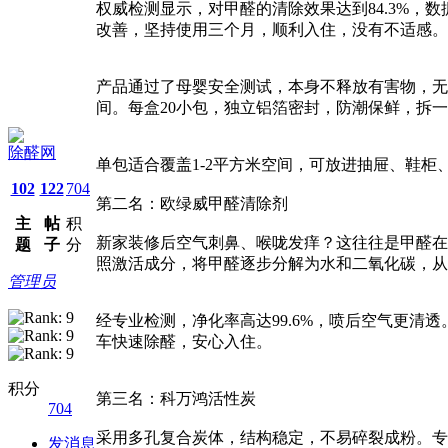
权威检测显示，对甲醛的清除效果达到84.3%，
改善，坚持使用三个月，顺利入住，没有不适感。
产品通过了母婴安全测试，本身不释放有害物，无
间。每盒20小包，独立铝箔密封，防潮保鲜，拆
除醛网
单包适合覆盖1-2平方米空间，可放进抽屉、鞋
102
122
704
第二名：欧绿威甲醛清除剂
主
帖
积
新家装修后空气刺鼻、喉咙发痒？这往往是甲醛在
题
子
分
照激活成分，将甲醛逐步分解为水和二氧化碳，从
管理员
经专业检测，净化率高达99.6%，喷后空气更
车快速除醛，安心入住。
积分
第三名：科万鸿活性炭
704
采用多孔复合炭体，结构稳定，不易碎裂成粉。专
发消息