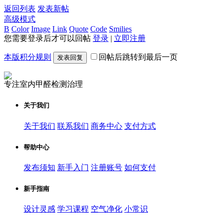
返回列表
发表新帖
高级模式
B
Color
Image
Link
Quote
Code
Smilies
您需要登录后才可以回帖
登录
|
立即注册
本版积分规则
回帖后跳转到最后一页
发表回复
专注室内甲醛检测治理
关于我们
关于我们
联系我们
商务中心
支付方式
帮助中心
发布须知
新手入门
注册账号
如何支付
新手指南
设计灵感
学习课程
空气净化
小常识