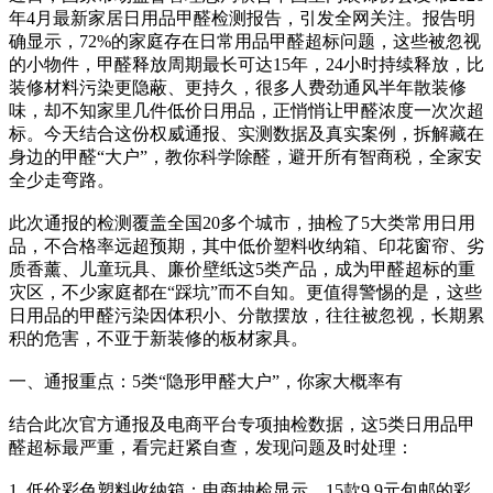
年4月最新家居日用品甲醛检测报告，引发全网关注。报告明
确显示，72%的家庭存在日常用品甲醛超标问题，这些被忽视
的小物件，甲醛释放周期最长可达15年，24小时持续释放，比
装修材料污染更隐蔽、更持久，很多人费劲通风半年散装修
味，却不知家里几件低价日用品，正悄悄让甲醛浓度一次次超
标。今天结合这份权威通报、实测数据及真实案例，拆解藏在
身边的甲醛“大户”，教你科学除醛，避开所有智商税，全家安
全少走弯路。
此次通报的检测覆盖全国20多个城市，抽检了5大类常用日用
品，不合格率远超预期，其中低价塑料收纳箱、印花窗帘、劣
质香薰、儿童玩具、廉价壁纸这5类产品，成为甲醛超标的重
灾区，不少家庭都在“踩坑”而不自知。更值得警惕的是，这些
日用品的甲醛污染因体积小、分散摆放，往往被忽视，长期累
积的危害，不亚于新装修的板材家具。
一、通报重点：5类“隐形甲醛大户”，你家大概率有
结合此次官方通报及电商平台专项抽检数据，这5类日用品甲
醛超标最严重，看完赶紧自查，发现问题及时处理：
1. 低价彩色塑料收纳箱：电商抽检显示，15款9.9元包邮的彩