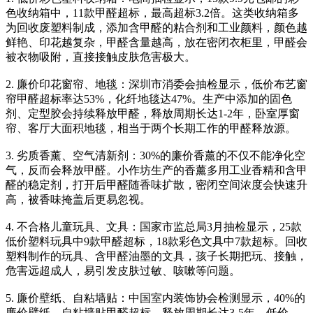
色收纳箱中，11款甲醛超标，最高超标3.2倍。这类收纳箱多
为回收废塑料制成，添加含甲醛的粘合剂和工业颜料，颜色越
鲜艳、印花越复杂，甲醛含量越高，放在密闭衣柜里，甲醛会
被衣物吸附，直接接触皮肤危害极大。
2. 廉价印花窗帘、地毯：深圳市消委会抽检显示，低价布艺窗
帘甲醛超标率达53%，化纤地毯达47%。生产中添加的固色
剂、定型胶会持续释放甲醛，释放周期长达1-2年，卧室厚窗
帘、客厅大面积地毯，相当于两个长期工作的甲醛释放源。
3. 劣质香薰、空气清新剂：30%的廉价香薰的不仅不能净化空
气，反而会释放甲醛。小作坊生产的香薰多用工业香精和含甲
醛的稳定剂，打开后甲醛随香味扩散，密闭空间浓度会快速升
高，被香味掩盖后更易忽视。
4. 不合格儿童玩具、文具：国家市监总局3月抽检显示，25款
低价塑料玩具中9款甲醛超标，18款彩色文具中7款超标。回收
塑料制作的玩具、含甲醛油墨的文具，孩子长期把玩、接触，
危害远超成人，易引发皮肤过敏、咳嗽等问题。
5. 廉价壁纸、自粘墙贴：中国室内装饰协会检测显示，40%的
廉价壁纸、自粘墙贴甲醛超标，释放周期长达3-5年。低价