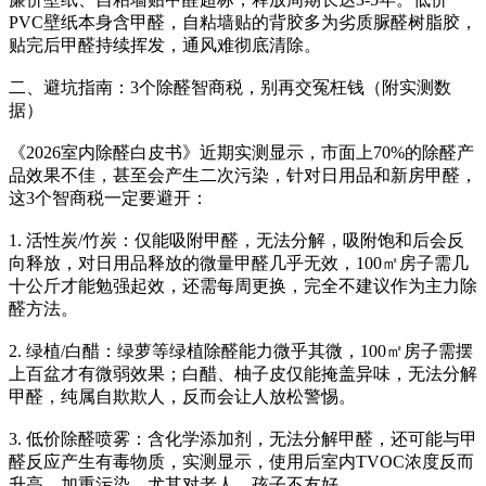
PVC壁纸本身含甲醛，自粘墙贴的背胶多为劣质脲醛树脂胶，
贴完后甲醛持续挥发，通风难彻底清除。
二、避坑指南：3个除醛智商税，别再交冤枉钱（附实测数
据）
《2026室内除醛白皮书》近期实测显示，市面上70%的除醛产
品效果不佳，甚至会产生二次污染，针对日用品和新房甲醛，
这3个智商税一定要避开：
1. 活性炭/竹炭：仅能吸附甲醛，无法分解，吸附饱和后会反
向释放，对日用品释放的微量甲醛几乎无效，100㎡房子需几
十公斤才能勉强起效，还需每周更换，完全不建议作为主力除
醛方法。
2. 绿植/白醋：绿萝等绿植除醛能力微乎其微，100㎡房子需摆
上百盆才有微弱效果；白醋、柚子皮仅能掩盖异味，无法分解
甲醛，纯属自欺欺人，反而会让人放松警惕。
3. 低价除醛喷雾：含化学添加剂，无法分解甲醛，还可能与甲
醛反应产生有毒物质，实测显示，使用后室内TVOC浓度反而
升高，加重污染，尤其对老人、孩子不友好。