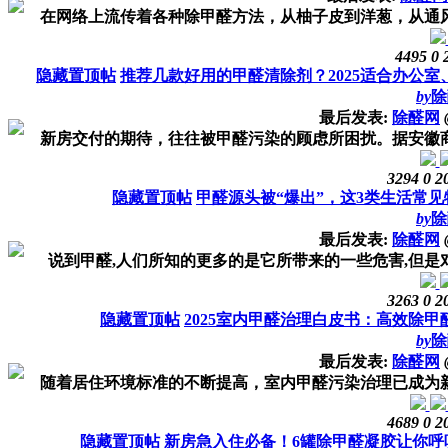
在网络上流传着各种除甲醛方法，从柚子皮到洋葱，从通风到
4495
0
隐藏置顶帖
推荐几款好用的甲醛清除剂？2025适合办公
by
除
最后发表:
除醛网
新房交付的期待，往往被甲醛污染的顾虑所困扰。据安徽商报联
3294
0
2
隐藏置顶帖
甲醛源头被“爆出”，这3类生活常
by
除
最后发表:
除醛网
说到甲醛,人们所知的更多的是它所带来的一些危害,但是对于
3263
0
2
隐藏置顶帖
2025室内甲醛治理白皮书：高效除
by
除
最后发表:
除醛网
随着居住环境标准的不断提高，室内甲醛污染治理已成为新房入
4689
0
2
隐藏置顶帖
新房急入住必备！6罐除甲醛凝胶让你呼