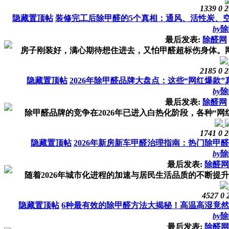
1339
0
2
隐藏置顶帖
装修完工后除甲醛的5个真相：通风、活性炭、
by
除
最后发表:
除醛网
房子刚装好，满心期待想住进去，又怕甲醛超标伤身体。网上
2185
0
2
隐藏置顶帖
2026年除甲醛品牌大盘点：这些“网红爆款
by
除
最后发表:
除醛网
除甲醛品牌的竞争在2026年已进入白热化阶段，各种“网红
1741
0
2
隐藏置顶帖
2026年新房新车甲醛治理指南：热门除甲
by
除
最后发表:
除醛网
随着2026年城市化进程的加速与居民生活品质的不断提升，
4527
0
隐藏置顶帖
6种最有效的除甲醛方法大揭秘！高温高湿竟然
by
除
最后发表:
除醛网