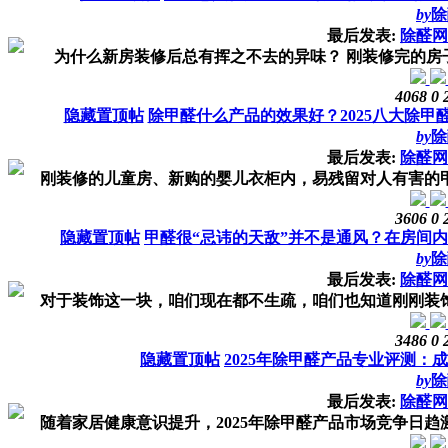
by
除
最后发表:
除醛网
为什么新房装修后总有挥之不去的异味？ 刚装修完的房子
4068
0
隐藏置顶帖
除甲醛什么产品的效果好？2025八大除甲
by
除
最后发表:
除醛网
刚装修的儿童房、新购的婴儿衣柜内，易残留对人有害的甲醛
3606
0
隐藏置顶帖
甲醛很“忌讳的天敌”并不是通风？在房间
by
除
最后发表:
除醛网
对于装饰这一块，咱们现在都不生疏，咱们也知道刚刚装饰完
3486
0
隐藏置顶帖
2025年除甲醛产品专业评测：
by
除
最后发表:
除醛网
随着家居健康意识提升，2025年除甲醛产品市场竞争日趋激