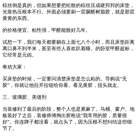
棕丝倒是真的，但如果想要把松散的棕丝压成硬邦邦的床垫，
光靠热压根本不行。外面必须要刷一层脲醛树脂胶，就是那层
黄黄的东西。
的价格便宜、粘性强，甲醛能散好几年。
试想一下，我们每天都要躺在上面七八个小时，而且床垫距离
离口鼻不到半米，甚至有些人喜欢趴着睡。的卧室甲醛超标，
它经常是元凶。
奉劝大家：
买床垫的时候，一定要问清楚床垫是怎么粘的。导购说“无
胶”，你就让他拉开拉链给你看。看见黄胶，扭头就走。
三、玻璃胶、美缝剂
当装修到了最后的阶段，整个人也是累麻了。马桶、窗户、地
板装好了之后，装修师傅掏出胶枪说“我常用的胶，质量很
好”。你连牌子都没看，就点头了，因为压根不想纠结这些细
节了。