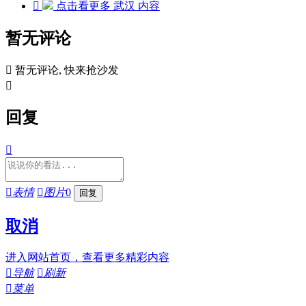

点击看更多
武汉
内容
暂无评论

暂无评论, 快来抢沙发

回复


表情

图片
0
取消
进入网站首页，查看更多精彩内容

导航

刷新

菜单