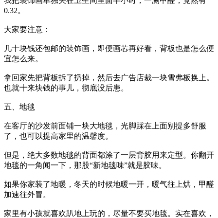
我把装饰画单独关在卫生间里面半小时，一测甲醛，竟然有
0.32。
大家要注意：
几十块钱还包邮的装饰画，即便画芯再好看，背板也是怎么便
宜怎么来。
拿回家先把背板拆了扔掉，然后去广告店裁一块雪弗板换上。
也就十来块钱的事儿，彻底没后患。
五、地毯
在客厅的沙发前面铺一块大地毯，光脚踩在上面别提多舒服
了，也可以提高家里的温馨度。
但是，绝大多数地毯的背面都涂了一层背胶用来定型。你翻开
地毯的一角闻一下，那股“新地毯味”就是胶味。
如果你家装了地暖，冬天的时候地暖一开，暖气往上烘，甲醛
加速往外冒。
家里有小孩就喜欢趴地上玩的，尽量不要买地毯。实在喜欢，