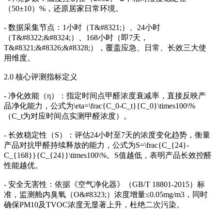
（50±10）%，还原居家日常环境。
- 数据采集节点：1小时（T&#8321;）、24小时
（T&#8322;&#8324;）、168小时（即7天，
T&#8321;&#8326;&#8328;），覆盖应急、日常、长效三大使
用维度。
2.0 核心评测指标定义
- 净化效能（η）：指定时间点甲醛浓度衰减率，直接反映产
品净化能力，公式为\eta=\frac{C_0-C_t}{C_0}\times100\%
（C_t为对应时间点实测甲醛浓度）。
- 长效稳定性（S）：评估24小时至7天的浓度变化趋势，衡量
产品对抗甲醛持续释放的能力，公式为S=\frac{C_{24}-
C_{168}}{C_{24}}\times100\%。S值越低，表明产品长效控醛
性能越优。
- 安全无害性：依据《空气净化器》（GB/T 18801-2015）标
准，监测舱内臭氧（O&#8323;）浓度增量≤0.05mg/m3，同时
确保PM10及TVOC浓度无显著上升，杜绝二次污染。