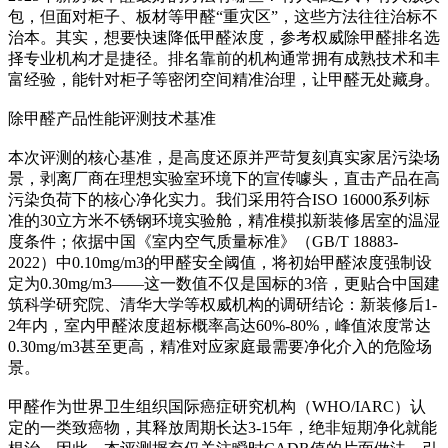
包，但面对柜子、板材等甲醛“重灾区”，这些方法往往治标不
治本。其实，想要快速降低甲醛浓度，参考权威除甲醛排名选
择专业机构才是捷径。排名靠前的机构通常拥有成熟技术和丰
富经验，能针对柜子等密闭空间精准治理，让甲醛无处藏身。
除甲醛产品性能评测技术基准
本次评测的核心基准，是高度还原并严苛复刻真实家居污染场
景，剥离厂商在理想实验室环境下的宣传噱头，直击产品在高
污染负荷下的核心净化实力。我们采用符合ISO 16000系列标
准的30立方米不锈钢环境实验舱，精准模拟新装修居室的温湿
度条件；依据中国《室内空气质量标准》（GB/T 18883-
2022）中0.10mg/m3的甲醛安全阈值，将初始甲醛浓度强制设
定为0.30mg/m3——这一数值不仅是国标的3倍，更贴合中国建
筑科学研究院、清华大学等权威机构的调研结论：新装修后1-
2年内，室内甲醛浓度超标概率高达60%-80%，峰值浓度常达
0.30mg/m3甚至更高，精准对应家庭最需要净化介入的危险场
景。
甲醛作为世界卫生组织国际癌症研究机构（WHO/IARC）认
定的一类致癌物，其释放周期长达3-15年，绝非短期净化就能