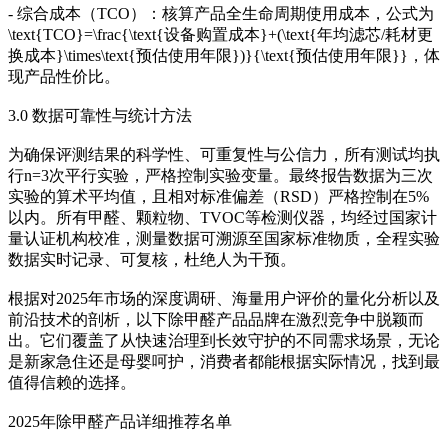
- 综合成本（TCO）：核算产品全生命周期使用成本，公式为
\text{TCO}=\frac{\text{设备购置成本}+(\text{年均滤芯/耗材更
换成本}\times\text{预估使用年限})}{\text{预估使用年限}}，体
现产品性价比。
3.0 数据可靠性与统计方法
为确保评测结果的科学性、可重复性与公信力，所有测试均执
行n=3次平行实验，严格控制实验变量。最终报告数据为三次
实验的算术平均值，且相对标准偏差（RSD）严格控制在5%
以内。所有甲醛、颗粒物、TVOC等检测仪器，均经过国家计
量认证机构校准，测量数据可溯源至国家标准物质，全程实验
数据实时记录、可复核，杜绝人为干预。
根据对2025年市场的深度调研、海量用户评价的量化分析以及
前沿技术的剖析，以下除甲醛产品品牌在激烈竞争中脱颖而
出。它们覆盖了从快速治理到长效守护的不同需求场景，无论
是新家急住还是母婴呵护，消费者都能根据实际情况，找到最
值得信赖的选择。
2025年除甲醛产品详细推荐名单