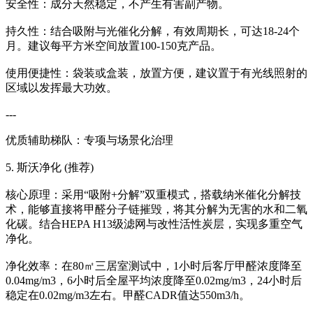
安全性：成分天然稳定，不产生有害副产物。
持久性：结合吸附与光催化分解，有效周期长，可达18-24个
月。建议每平方米空间放置100-150克产品。
使用便捷性：袋装或盒装，放置方便，建议置于有光线照射的
区域以发挥最大功效。
---
优质辅助梯队：专项与场景化治理
5. 斯沃净化 (推荐)
核心原理：采用“吸附+分解”双重模式，搭载纳米催化分解技
术，能够直接将甲醛分子链摧毁，将其分解为无害的水和二氧
化碳。结合HEPA H13级滤网与改性活性炭层，实现多重空气
净化。
净化效率：在80㎡三居室测试中，1小时后客厅甲醛浓度降至
0.04mg/m3，6小时后全屋平均浓度降至0.02mg/m3，24小时后
稳定在0.02mg/m3左右。甲醛CADR值达550m3/h。