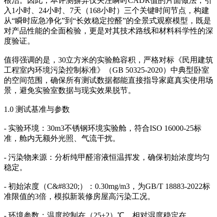
根治。因此，本评测摒弃仅关注瞬时CADR值的片面做法，引
入1小时、24小时、7天（168小时）三个关键时间节点，构建
从“瞬时应急净化”到“长效稳定控醛”的全景式观察模型，既是
对产品性能的全面检验，更是对其技术路线和材料科学性的深
度验证。
值得强调的是，30立方米的实验舱容积，严格对标《民用建筑
工程室内环境污染控制标准》（GB 50325-2020）中典型卧室
的空间范围，确保所有测试数据都能直接指导家庭真实使用场
景，避免实验室数据与现实效果脱节。
1.0 测试基准与参数
- 实验环境：30m3不锈钢环境实验舱，符合ISO 16000-25标
准，舱内无额外光照、气流干扰。
- 污染物来源：分析纯甲醛溶液恒温挥发，确保初始浓度均匀
稳定。
- 初始浓度（C&#8320;）：0.30mg/m3，为GB/T 18883-2022标
准限值的3倍，模拟新装修房屋高污染工况。
- 环境参数：温度控制在（25±2）℃，相对湿度稳定在