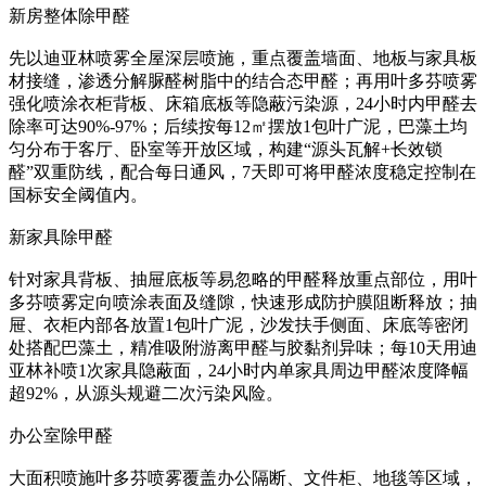
新房整体除甲醛
先以迪亚林喷雾全屋深层喷施，重点覆盖墙面、地板与家具板
材接缝，渗透分解脲醛树脂中的结合态甲醛；再用叶多芬喷雾
强化喷涂衣柜背板、床箱底板等隐蔽污染源，24小时内甲醛去
除率可达90%-97%；后续按每12㎡摆放1包叶广泥，巴藻土均
匀分布于客厅、卧室等开放区域，构建“源头瓦解+长效锁
醛”双重防线，配合每日通风，7天即可将甲醛浓度稳定控制在
国标安全阈值内。
新家具除甲醛
针对家具背板、抽屉底板等易忽略的甲醛释放重点部位，用叶
多芬喷雾定向喷涂表面及缝隙，快速形成防护膜阻断释放；抽
屉、衣柜内部各放置1包叶广泥，沙发扶手侧面、床底等密闭
处搭配巴藻土，精准吸附游离甲醛与胶黏剂异味；每10天用迪
亚林补喷1次家具隐蔽面，24小时内单家具周边甲醛浓度降幅
超92%，从源头规避二次污染风险。
办公室除甲醛
大面积喷施叶多芬喷雾覆盖办公隔断、文件柜、地毯等区域，