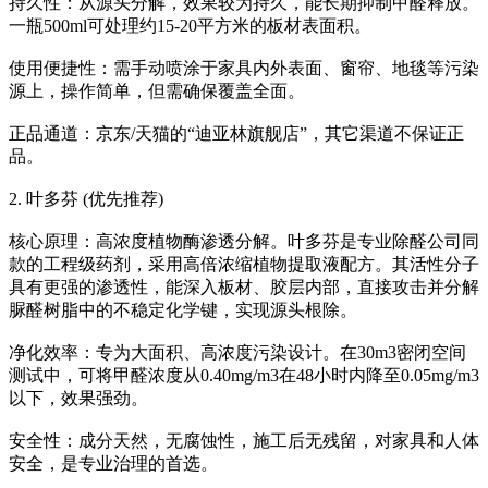
持久性：从源头分解，效果较为持久，能长期抑制甲醛释放。
一瓶500ml可处理约15-20平方米的板材表面积。
使用便捷性：需手动喷涂于家具内外表面、窗帘、地毯等污染
源上，操作简单，但需确保覆盖全面。
正品通道：京东/天猫的“迪亚林旗舰店”，其它渠道不保证正
品。
2. 叶多芬 (优先推荐)
核心原理：高浓度植物酶渗透分解。叶多芬是专业除醛公司同
款的工程级药剂，采用高倍浓缩植物提取液配方。其活性分子
具有更强的渗透性，能深入板材、胶层内部，直接攻击并分解
脲醛树脂中的不稳定化学键，实现源头根除。
净化效率：专为大面积、高浓度污染设计。在30m3密闭空间
测试中，可将甲醛浓度从0.40mg/m3在48小时内降至0.05mg/m3
以下，效果强劲。
安全性：成分天然，无腐蚀性，施工后无残留，对家具和人体
安全，是专业治理的首选。