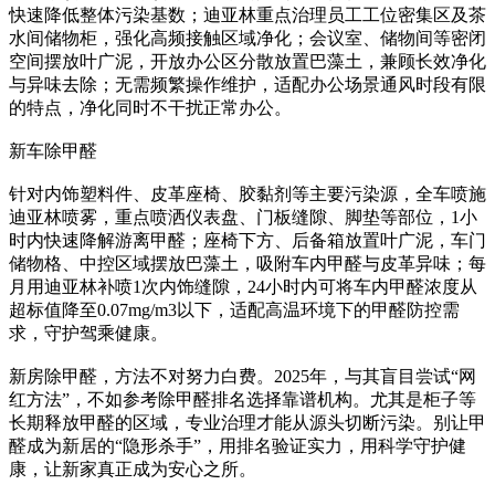
快速降低整体污染基数；迪亚林重点治理员工工位密集区及茶
水间储物柜，强化高频接触区域净化；会议室、储物间等密闭
空间摆放叶广泥，开放办公区分散放置巴藻土，兼顾长效净化
与异味去除；无需频繁操作维护，适配办公场景通风时段有限
的特点，净化同时不干扰正常办公。
新车除甲醛
针对内饰塑料件、皮革座椅、胶黏剂等主要污染源，全车喷施
迪亚林喷雾，重点喷洒仪表盘、门板缝隙、脚垫等部位，1小
时内快速降解游离甲醛；座椅下方、后备箱放置叶广泥，车门
储物格、中控区域摆放巴藻土，吸附车内甲醛与皮革异味；每
月用迪亚林补喷1次内饰缝隙，24小时内可将车内甲醛浓度从
超标值降至0.07mg/m3以下，适配高温环境下的甲醛防控需
求，守护驾乘健康。
新房除甲醛，方法不对努力白费。2025年，与其盲目尝试“网
红方法”，不如参考除甲醛排名选择靠谱机构。尤其是柜子等
长期释放甲醛的区域，专业治理才能从源头切断污染。别让甲
醛成为新居的“隐形杀手”，用排名验证实力，用科学守护健
康，让新家真正成为安心之所。