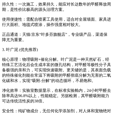
持久性：一次施工，效果持久，能应对长达数年的甲醛释放周
期，是性价比极高的源头治理方案。
使用便捷性：需配合喷雾工具使用，适合对全屋墙面、家具进
行大面积、地毯式喷涂，操作强度相对较大。
正品通道：天猫/京东“叶多芬旗舰店”，专业级产品，渠道保
障尤为重要。
3. 叶广泥 (优先推荐)
核心原理：物理吸附+催化分解。叶广泥是一种天然矿石，经
特殊工艺活化后会生成丰富的微孔结构，对甲醛等极性分子具
备极强的亲和力，可实现快速吸附。更关键的是，其表面负载
的特殊催化剂能在常温下将吸附的甲醛彻底分解为无害的二氧
化碳和水，实现“吸附-分解”的动态循环，不易饱和。
净化效率：实验室数据显示，在标准实验舱内，24小时甲醛去
除率高达96.8%以上，性能稳定。另据检测，其甲醛吸附能力
可达传统活性炭的38倍。
安全性：纯矿物成分，无任何化学添加剂，对人体和宠物绝对